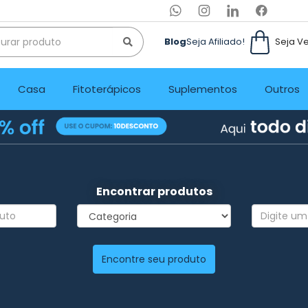
Blog
Seja Afiliado!
Seja V
Casa
Fitoterápicos
Suplementos
Outros
Encontrar produtos
Encontre seu produto