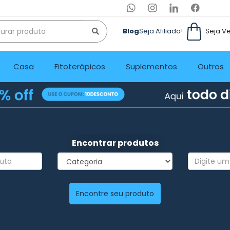
Blog
Seja Afiliado!
Seja V
Casa
Fitoterápicos
Suplementos
Outros
Encontrar produtos
Encontre seu produto