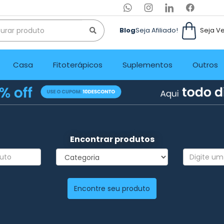
Blog
Seja Afiliado!
Seja V
Casa
Fitoterápicos
Suplementos
Outros
Encontrar produtos
Encontre seu produto